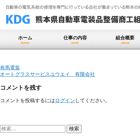
Skip
to
content
ホーム
仕事の内容
組合概要
home
work
about
投
有馬電装
オートグラスサービスユウエイ 有限会社
稿
コメントを残す
ナ
ビ
コメントを投稿するには
ログイン
してください。
ゲ
ー
検
シ
索:
ョ