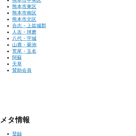
熊本市中央区
熊本市東区
熊本市南区
熊本市北区
合志・上益城郡
人吉・球磨
八代・宇城
山鹿・菊池
荒尾・玉名
阿蘇
天草
賛助会員
メタ情報
登録