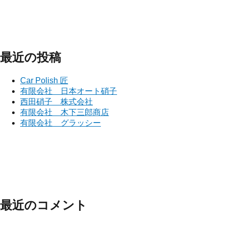
ン
最近の投稿
Car Polish 匠
有限会社 日本オート硝子
西田硝子 株式会社
有限会社 木下三郎商店
有限会社 グラッシー
最近のコメント